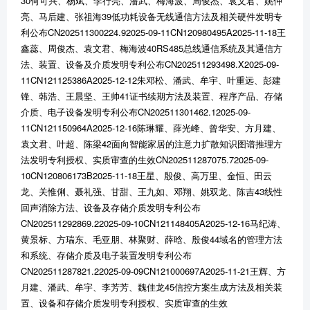
30何可兴、杨斌、李行亮、潘武、梅海波、周俊杰、袁文君、姚仲
亮、马后建、张祖海39低功耗设备无线通信方法及相关硬件发明专
利公布CN202511300224.92025-09-11CN120980495A2025-11-18王
鑫蕊、周俊杰、袁文君、梅海波40RS485总线通信系统及其通信方
法、装置、设备及介质发明专利公布CN202511293498.X2025-09-
11CN121125386A2025-12-12朱邓松、潘武、牟宇、叶重远、彭建
锋、韩浩、王晨坚、王帅41证书续期方法及装置、程序产品、存储
介质、电子设备发明专利公布CN202511301462.12025-09-
11CN121150964A2025-12-16陈琳耀、薛光峰、曾华安、方月建、
袁文君、叶超、陈梁42面向智能家居的注意力扩散知识图谱推理方
法发明专利授权、实质审查的生效CN202511287075.72025-09-
10CN120806173B2025-11-18王星、殷俊、高万里、金恒、田云
龙、关惟俐、聂礼强、甘甜、王九如、邓翔、姚双龙、陈吉43线性
回声消除方法、设备及存储介质发明专利公布
CN202511292869.22025-09-10CN121148405A2025-12-16马纪涛、
黄景标、方瑞东、毛亚朋、林聚财、薛晗、殷俊44域名的管理方法
和系统、存储介质及电子装置发明专利公布
CN202511287821.22025-09-09CN121000697A2025-11-21王辉、方
月建、潘武、牟宇、李芳芳、魏佳龙45信控方案生成方法及相关装
置、设备和存储介质发明专利授权、实质审查的生效