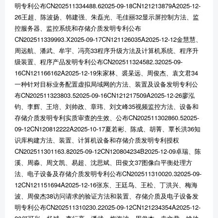
明专利公布CN202511334488.62025-09-18CN121213879A2025-12-
26王超、陈波扬、韩建强、朱磊光、毛佳丽32显示屏控制方法、监
控服务器、监控系统和存储介质发明专利公布
CN202511339993.X2025-09-17CN121126035A2025-12-12金慧慧、
周远航、潘武、牟宇、冯亮33程序升级方法及计算机系统、程序升
级装置、程序产品发明专利公布CN202511324582.32025-09-
16CN121166162A2025-12-19朱家林、裘杲远、周俊杰、袁文君34
一种针对目标业务配置虚拟局域网的方法、装置及设备发明专利公
布CN202511323803.52025-09-16CN121217509A2025-12-26廖泓
钧、李辉、王培、刘帅政、章玮、刘文峰35视频监控方法、设备和
存储介质发明专利实质审查的生效、公布CN202511302860.52025-
09-12CN120812222A2025-10-17夏若彬、陈成、胡菁、覃长洪36知
识库构建方法、装置、计算机设备和存储介质发明专利授权
CN202511301163.82025-09-12CN120804234B2025-12-09卓瑞、陈
溪、周淼、周文凯、易超、沈思斌、田俊文37图像白平衡处理方
法、电子设备及存储介质发明专利公布CN202511310020.32025-09-
12CN121151694A2025-12-16张东、王廷鸟、王松、丁洪兴、梅海
波、周俊杰38访问请求的验证方法和装置、存储介质及电子设备发
明专利公布CN202511310230.22025-09-12CN121234354A2025-12-