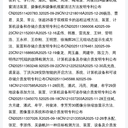
窗清洁装置、摄像机和摄像机视窗清洁方法发明专利公布
CN202511420783.32025-09-29CN121218016A2025-12-26杨浩、曹
君、吴昊、常云、张超25基于双模双卡的远程运维方法、装置、计
算机设备和存储介质发明专利公布CN202511366008.42025-09-
23CN121152001A2025-12-16孟伟、韩雅、雷兆发、王钟、管明
浩、王永祥、王存刚、王明慧、徐瀚辉26三元组动态提示生成方
法、装置和存储介质发明专利公布CN202511376461.32025-09-
23CN121168663A2025-12-19秦龙、周玉鑫、周建华、陈立力、周
明伟27托辊的故障检测方法、计算机设备及存储介质发明专利公布
CN202511363248.92025-09-22CN121225232A2025-12-30高光燕、
裘杲远、丁洪兴28安防智能的开启方法、系统、计算机设备和可读
存储介质发明专利公布CN202511345588.92025-09-
18CN121037585A2025-11-28田亮、潘武、冯亮、周健、牟宇29异
地设备添加方法、装置、计算机设备和可读存储介质发明专利公布
CN202511345070.52025-09-18CN121037203A2025-11-28王佳斌、
方月建、潘武、牟宇、何俊涛、李芳芳30图像分块缩放显示方法、
装置、图像显示系统和存储介质发明专利公布
CN202511337026.X2025-09-18CN121213353A2025-12-26李永配、
张宏、李浙伟、吴扬帆31一种目标检测方法、装置、设备及介质发