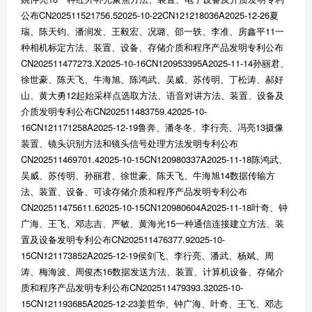
公布CN202511521756.52025-10-22CN121218036A2025-12-26夏
瑞、陈天钧、潘润发、王毅宏、况璐、邵一轶、李准、房鑫平11一
种相机标定方法、装置、设备、存储介质和程序产品发明专利公布
CN202511477273.X2025-10-16CN120953395A2025-11-14孙丽君、
徐世豪、陈天飞、牛海旭、陈鸿武、吴威、苏传明、丁松涛、郝好
山、黄大勇12起始采样点选取方法、语音对讲方法、装置、设备及
介质发明专利公布CN202511483759.42025-10-
16CN121171258A2025-12-19鲁奔、潘冬冬、李行亮、冯亮13摄像
装置、镜头识别方法和镜头信号处理方法发明专利公布
CN202511469701.42025-10-15CN120980337A2025-11-18陈鸿武、
吴威、苏传明、孙丽君、徐世豪、陈天飞、牛海旭14数据传输方
法、装置、设备、可读存储介质和程序产品发明专利公布
CN202511475611.62025-10-15CN120980604A2025-11-18叶奇、钟
广海、王飞、邓志吉、严敏、黄海光15一种通信连接建立方法、装
置及设备发明专利公布CN202511476377.92025-10-
15CN121173852A2025-12-19侯剑飞、李行亮、潘武、杨斌、周
涛、梅海波、周俊杰16数据发送方法、装置、计算机设备、存储介
质和程序产品发明专利公布CN202511479393.32025-10-
15CN121193685A2025-12-23姜哲华、钟广海、叶奇、王飞、邓志