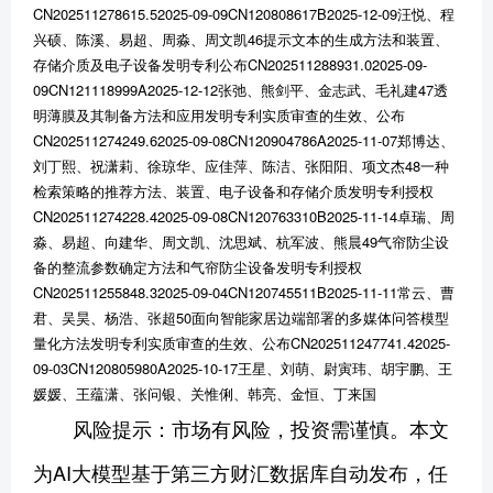
CN202511278615.52025-09-09CN120808617B2025-12-09汪悦、程
兴硕、陈溪、易超、周淼、周文凯46提示文本的生成方法和装置、
存储介质及电子设备发明专利公布CN202511288931.02025-09-
09CN121118999A2025-12-12张弛、熊剑平、金志武、毛礼建47透
明薄膜及其制备方法和应用发明专利实质审查的生效、公布
CN202511274249.62025-09-08CN120904786A2025-11-07郑博达、
刘丁熙、祝潇莉、徐琼华、应佳萍、陈洁、张阳阳、项文杰48一种
检索策略的推荐方法、装置、电子设备和存储介质发明专利授权
CN202511274228.42025-09-08CN120763310B2025-11-14卓瑞、周
淼、易超、向建华、周文凯、沈思斌、杭军波、熊晨49气帘防尘设
备的整流参数确定方法和气帘防尘设备发明专利授权
CN202511255848.32025-09-04CN120745511B2025-11-11常云、曹
君、吴昊、杨浩、张超50面向智能家居边端部署的多媒体问答模型
量化方法发明专利实质审查的生效、公布CN202511247741.42025-
09-03CN120805980A2025-10-17王星、刘萌、尉寅玮、胡宇鹏、王
媛媛、王蕴潇、张问银、关惟俐、韩亮、金恒、丁来国
风险提示：市场有风险，投资需谨慎。本文
为AI大模型基于第三方财汇数据库自动发布，任