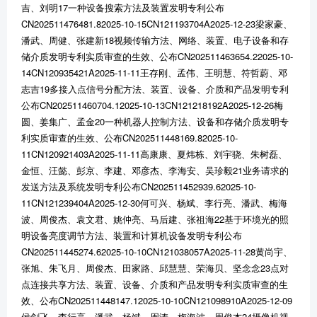
吉、刘明17一种设备搜索方法及装置发明专利公布
CN202511476481.82025-10-15CN121193704A2025-12-23梁家豪、
潘武、周健、张建新18视频传输方法、网络、装置、电子设备和存
储介质发明专利实质审查的生效、公布CN202511463654.22025-10-
14CN120935421A2025-11-11王存刚、孟伟、王明慧、符哲蔚、邓
志吉19多接入点信号分配方法、装置、设备、介质和产品发明专利
公布CN202511460704.12025-10-13CN121218192A2025-12-26梅
圆、姜集广、孟金20一种机器人控制方法、设备和存储介质发明专
利实质审查的生效、公布CN202511448169.82025-10-
11CN120921403A2025-11-11高康康、夏炜栋、刘宇骁、朱树磊、
金恒、汪懿、彭京、李建、邓彦杰、李海安、吴珍毅21业务请求的
发送方法及系统发明专利公布CN202511452939.62025-10-
11CN121239404A2025-12-30何可兴、杨斌、李行亮、潘武、梅海
波、周俊杰、袁文君、姚仲亮、马后建、张祖海22基于环境光的照
明设备亮度调节方法、装置和计算机设备发明专利公布
CN202511445274.62025-10-10CN121038057A2025-11-28黄尚宇、
张旭、朱飞月、周俊杰、田家路、邱慧慧、荣海贝、坚念念23点对
点连接共享方法、装置、设备、介质和产品发明专利实质审查的生
效、公布CN202511448147.12025-10-10CN121098910A2025-12-09
侯剑飞、李行亮、潘武、杨斌、周涛、梅海波、周俊杰24摄像机视