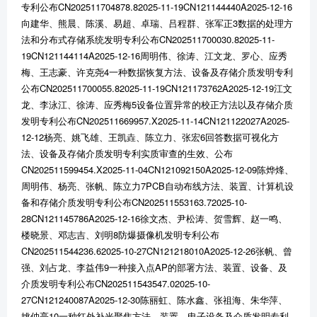
专利公布CN202511704878.82025-11-19CN121144440A2025-12-16
向建华、熊晨、陈溪、易超、卓瑞、吕程群、张军正3数据的处理方
法和分布式存储系统发明专利公布CN202511700030.82025-11-
19CN121144114A2025-12-16周明伟、徐涛、江文龙、罗心、应秀
梅、王志豪、许克尧4一种数据恢复方法、设备及存储介质发明专利
公布CN202511700055.82025-11-19CN121173762A2025-12-19江文
龙、李泳江、徐涛、应秀梅5设备位置异常的校正方法以及存储介质
发明专利公布CN202511669957.X2025-11-14CN121122027A2025-
12-12杨亮、姚飞雄、王凯垚、陈立力、张宏6回答数据可视化方
法、设备及存储介质发明专利实质审查的生效、公布
CN202511599454.X2025-11-04CN121092150A2025-12-09陈烨烽、
周明伟、杨亮、张帆、陈立力7PCB自动布线方法、装置、计算机设
备和存储介质发明专利公布CN202511553163.72025-10-
28CN121145786A2025-12-16徐文杰、尹松涛、贺雪辉、赵一鸣、
楼晓景、邓志吉、刘明8防爆摄像机发明专利公布
CN202511544236.62025-10-27CN121218010A2025-12-26张帆、曾
强、刘占龙、李益伟9一种接入点AP的部署方法、装置、设备、及
介质发明专利公布CN202511543547.02025-10-
27CN121240087A2025-12-30陈丽虹、陈水鑫、张祖海、朱华萍、
姚仲亮10一种红外补光聚焦方法、装置、电子设备及介质发明专利