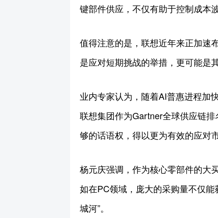
键部件供应，不仅有助于控制成本
值得注意的是，联想近年来正加速布
是应对短期挑战的举措，更可能是
业内专家认为，随着AI普惠进程加
联想集团作为Gartner全球供应
够的话语权，得以更为有效的应对
杨元庆强调，作为核心零部件的大
如在PC领域，庞大的采购量不仅能
城河”。