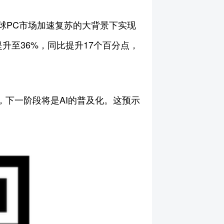
全球PC市场加速复苏的大背景下实现
提升至36%，同比提升17个百分点，
，下一阶段将是AI的普及化。这预示