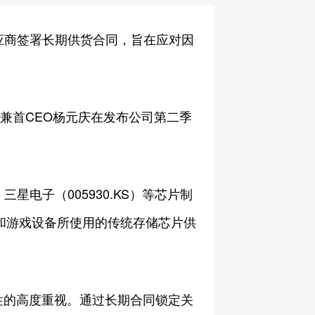
供应商签署长期供货合同，旨在应对因
兼首CEO杨元庆在发布公司第二季
电子（005930.KS）等芯片制
脑和游戏设备所使用的传统存储芯片供
性的高度重视。通过长期合同锁定关