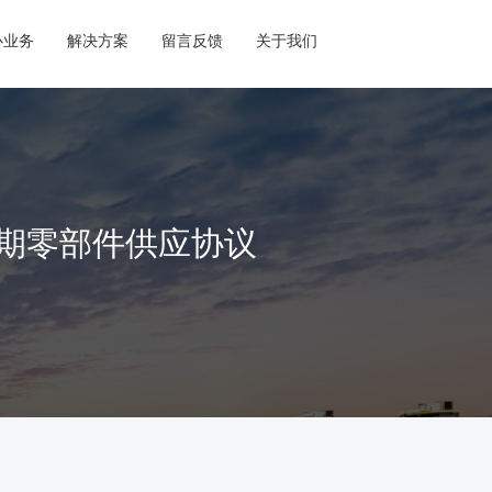
心业务
解决方案
留言反馈
关于我们
长期零部件供应协议