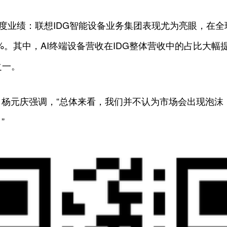
二季度业绩：联想IDG智能设备业务集团表现尤为亮眼，在
2%。其中，AI终端设备营收在IDG整体营收中的占比大幅
之一。
，杨元庆强调，“总体来看，我们并不认为市场会出现泡沫
”