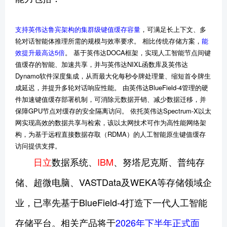
支持英伟达鲁宾架构的集群级键值缓存容量
，可满足长上下文、多
轮对话智能体推理所需的规模与效率要求。 相比传统存储方案，
能
效提升最高达5倍
。 基于英伟达DOCA框架，实现人工智能节点间键
值缓存的智能、加速共享，并与英伟达NIXL函数库及英伟达
Dynamo软件深度集成，从而最大化每秒令牌处理量、缩短首令牌生
成延迟，并提升多轮对话响应性能。 由英伟达BlueField-4管理的硬
件加速键值缓存部署机制，可消除元数据开销、减少数据迁移，并
保障GPU节点对缓存的安全隔离访问。 依托英伟达Spectrum-X以太
网实现高效的数据共享与检索，该以太网技术可作为高性能网络架
构，为基于远程直接数据存取（RDMA）的人工智能原生键值缓存
访问提供支撑。
日立
数据系统、
IBM
、努塔尼克斯、普纯存
储、超微电脑、VASTData及WEKA等存储领域企
业，已率先基于BlueField-4打造下一代人工智能
存储平台。相关产品将于
2026年下半年正式面