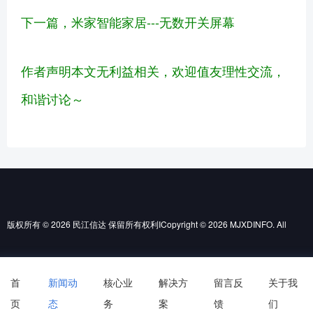
下一篇，米家智能家居---无数开关屏幕
作者声明本文无利益相关，欢迎值友理性交流，
和谐讨论～
版权所有 © 2026 民江信达 保留所有权利ICopyright © 2026 MJXDINFO. All
Rights Reserved. |
|
鲁ICP备2022017423号-1
首
新闻动
核心业
解决方
留言反
关于我
页
态
务
案
馈
们