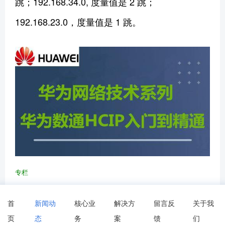
跳；192.168.34.0, 度量值是 2 跳；
192.168.23.0，度量值是 1 跳。
专栏
华为数通HCIP路由交换网络技术
首
新闻动
核心业
解决方
留言反
关于我
作者：专注分享网络技术
页
态
务
案
馈
们
69币