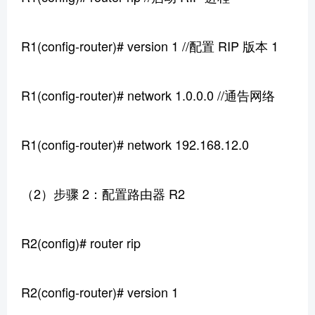
R1(config-router)# version 1 //配置 RIP 版本 1
R1(config-router)# network 1.0.0.0 //通告网络
R1(config-router)# network 192.168.12.0
（2）步骤 2：配置路由器 R2
R2(config)# router rip
R2(config-router)# version 1