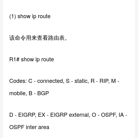
(1) show ip route
该命令用来查看路由表。
R1# show ip route
Codes: C - connected, S - static, R - RIP, M -
mobile, B - BGP
D - EIGRP, EX - EIGRP external, O - OSPF, IA -
OSPF inter area