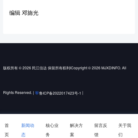
编辑 邓旆光
版权所有 © 2026 民江信达 保留所有权利ICopyright © 2026 MJXDINFO. All
Rights Reserved. |
|
鲁ICP备2022017423号-1
鲁公网安备37010502001852号
首
新闻动
核心业
解决方
留言反
关于我
页
态
务
案
馈
们