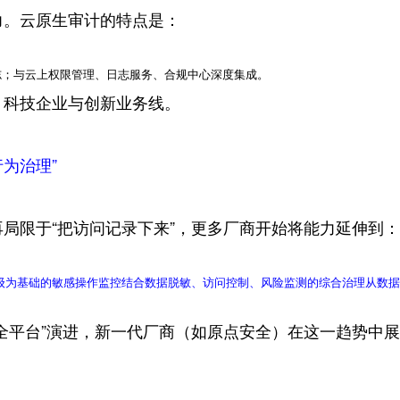
力。云原生审计的特点是：
志；与云上权限管理、日志服务、合规中心深度集成。
、科技企业与创新业务线。
行为治理”
局限于“把访问记录下来”，更多厂商开始将能力延伸到
级为基础的敏感操作监控
结合数据脱敏、访问控制、风险监测的综合治理
从数据
全平台”演进，新一代厂商（如原点安全）在这一趋势中