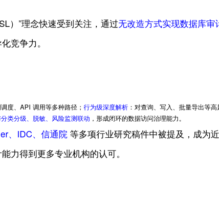
SL）”理念快速受到关注，通过
无改造方式实现数据库审
异化竞争力。
调度、API 调用等多种路径；
行为级深度解析
：对查询、写入、批量导出等高
与分类分级、脱敏、风险监测联动
，形成闭环的数据访问治理能力。
tner、IDC、信通院
等多项行业研究稿件中被提及，成为近
计能力得到更多专业机构的认可。