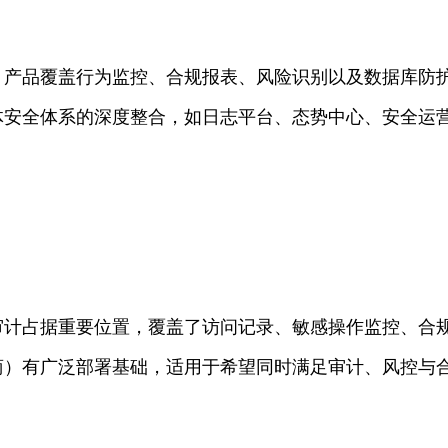
，产品覆盖行为监控、合规报表、风险识别以及数据库防
体安全体系的深度整合，如日志平台、态势中心、安全运
审计占据重要位置，覆盖了访问记录、敏感操作监控、合
商）有广泛部署基础，适用于希望同时满足审计、风控与