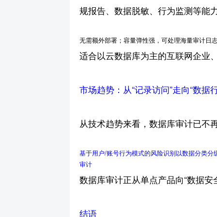
规报告、数据脱敏、行为监测等能
无需额外部署；容量弹性强，可处理海量审计日
适合以云数据库为主的互联网企业
市场趋势：从“记录访问”走向“数据
从技术趋势来看，数据库审计已不再
基于用户/账号行为模式的风险识别
以数据分类分
审计
数据库审计正从单点产品向“数据安
结语