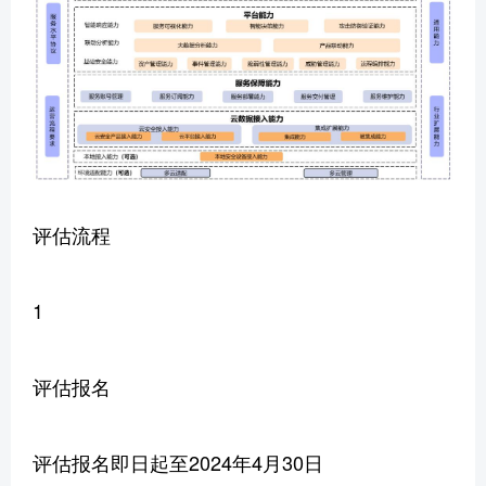
评估流程
1
评估报名
评估报名即日起至2024年4月30日