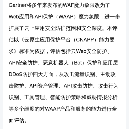
Gartner将多年来发布的WAF魔力象限改为了
Web应用和API保护（WAAP）魔力象限，进一步
扩展了云上应用安全防护范围和安全深度。本评
估以《云原生应用保护平台（CNAPP）能力要
求》标准为依据，评估包括云Web安全防护、
API安全防护、恶意机器人（Bot）保护和应用层
DDoS防护四大方面，从攻击流量识别、主动攻
击防护、API资产管理、API攻击防护、攻击行为
识别、工具管理、智能防护策略和威胁情报分析
等多个维度的对WAAP产品和服务的能力进行全
面评估。