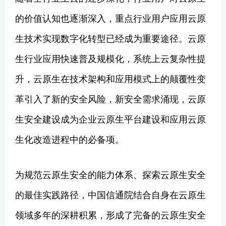
的价值认知也逐渐深入，重点行业用户应用云原
生技术实现数字化转型已经成为重要途径。云原
生行业应用快速普及规模化，系统上云复杂性提
升，云原生在技术架构和应用模式上的颠覆性变
革引入了新的安全风险，新安全需求涌现，云原
生安全建设成为企业云原生平台建设和应用云原
生化改造进程中的必备项。
为规范云原生安全的能力体系、探索云原生安全
的最佳实践路径，中国信通院结合自身在云原生
领域多年的深耕积累，形成了完备的云原生安全