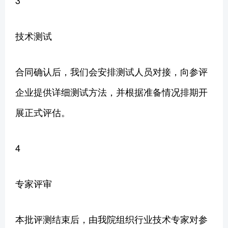
技术测试
合同确认后，我们会安排测试人员对接，向参评
企业提供详细测试方法，并根据准备情况排期开
展正式评估。
4
专家评审
本批评测结束后，由我院组织行业技术专家对参