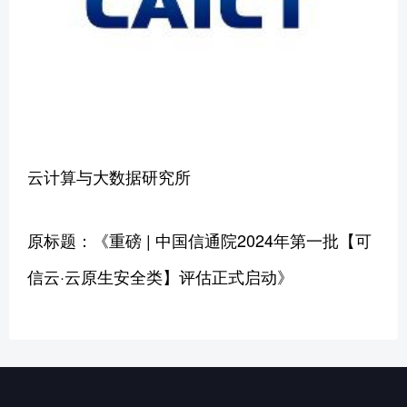
云计算与大数据研究所
原标题：《重磅 | 中国信通院2024年第一批【可
信云·云原生安全类】评估正式启动》