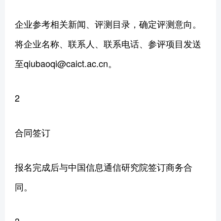
企业参考相关新闻、评测目录，确定评测意向。
将企业名称、联系人、联系电话、参评项目发送
至qiubaoqi@caict.ac.cn。
2
合同签订
报名完成后与中国信息通信研究院签订商务合
同。
3