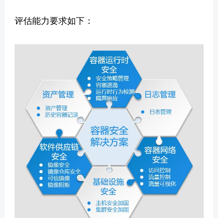
评估能力要求如下：