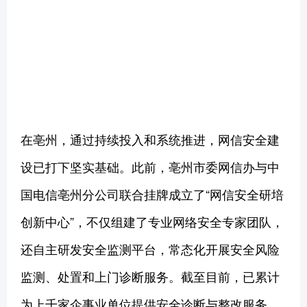
在亳州，通过持续投入和系统推进，网信安全建
设已打下坚实基础。此前，亳州市委网信办与中
国电信亳州分公司联合挂牌成立了“网信安全研培
创新中心”，不仅组建了专业网络安全专家团队，
还自主研发安全监测平台，常态化开展安全风险
监测、处置和上门诊断服务。截至目前，已累计
为上千家企事业单位提供安全诊断与整改服务，