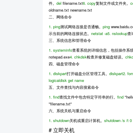
件。
del
filename.txt
6.
copy
复制文件或文件夹。
c
oldname.txt newname.txt
二、网络命令
1.
ping
测试网络连接是否通畅。
ping
www.baidu.
示当前的网络连接状态。
netstat -a
5.
nslookup
查
三、系统信息和管理命令
1.
systeminfo
查看系统的详细信息，包括操作系
notepad.exe
4.
chkdsk
检查并修复磁盘错误。
chk
四、磁盘管理命令
1.
diskpart
打开磁盘分区管理工具。
diskpart
2.
for
logicaldisk get name
五、文件查找与内容搜索命令
1.
find
查找文件中包含特定字符串的行。
find
"hell
"filename.txt"
六、系统关机与重启命令
1.
shutdown
关机或重启计算机。
shutdown /s /t
0
# 立即关机