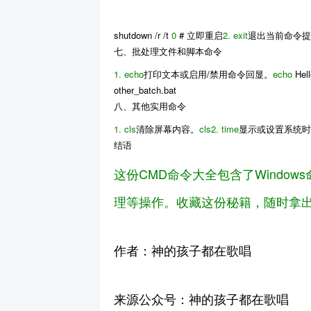
shutdown /r /t
0
# 立即重启
2.
exit
退出当前命令
七、批处理文件和脚本命令
1.
echo
打印文本或启用/禁用命令回显。
echo
Hell
other_batch.bat
八、其他实用命令
1.
cls
清除屏幕内容。
cls
2.
time
显示或设置系统
结语
这份
CMD命令大全
包含了Wind
理等操作。收藏这份秘籍，随时拿出
作者：神的孩子都在歌唱
来源公众号：神的孩子都在歌唱