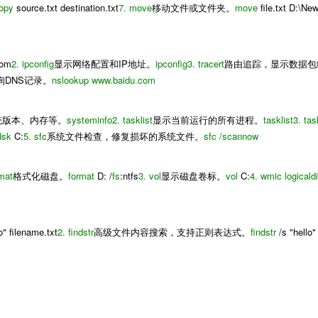
opy
source.txt destination.txt
7.
move
移动文件或文件夹。
move
file.txt D:\Ne
com
2.
ipconfig
显示网络配置和IP地址。
ipconfig
3.
tracert
路由追踪，显示数据包
询DNS记录。
nslookup www.baidu.com
统版本、内存等。
systeminfo
2.
tasklist
显示当前运行的所有进程。
tasklist
3.
tas
dsk
C:
5.
sfc
系统文件检查，修复损坏的系统文件。
sfc /scannow
mat
格式化磁盘。
format
D: /
fs
:ntfs
3.
vol
显示磁盘卷标。
vol
C:
4.
wmic logicald
o" filename.txt
2.
findstr
高级文件内容搜索，支持正则表达式。
findstr
/s "hello" 