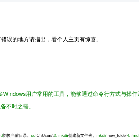
有错误的地方请指出，看个人主页有惊喜。
是许多Windows用户常用的工具，能够通过命令行方式与
备不时之需。
cd
切换当前目录。
cd
C:\Users\
3.
mkdir
创建新文件夹。
mkdir
new_folder
4.
rmdi