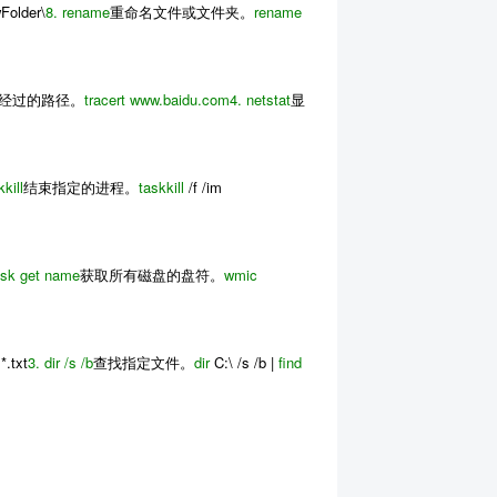
wFolder\
8.
rename
重命名文件或文件夹。
rename
经过的路径。
tracert www.baidu.com
4.
netstat
显
kkill
结束指定的进程。
taskkill
/f /im
isk get name
获取所有磁盘的盘符。
wmic
*.txt
3.
dir /s /b
查找指定文件。
dir
C:\ /s /b |
find