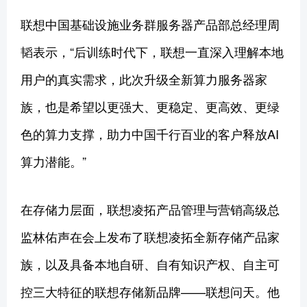
联想中国基础设施业务群服务器产品部总经理周
韬表示，“后训练时代下，联想一直深入理解本地
用户的真实需求，此次升级全新算力服务器家
族，也是希望以更强大、更稳定、更高效、更绿
色的算力支撑，助力中国千行百业的客户释放AI
算力潜能。”
在存储力层面，联想凌拓产品管理与营销高级总
监林佑声在会上发布了联想凌拓全新存储产品家
族，以及具备本地自研、自有知识产权、自主可
控三大特征的联想存储新品牌——联想问天。他