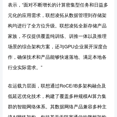
表示，“面对不断增长的计算密集型任务和日益多
元化的应用需求，联想凌拓从数据管理到存储架
构均进行了全方位升级。联想凌拓全新存储产品
家族，不仅提供覆盖纯训练、训推一体以及推理
场景的综合架构方案，还与GPU企业展开深度合
作，确保技术和产品能够快速落地、满足本地各
行业实际需求。”
在运载力层面，联想通过RoCE/IB多架构融合及
低延迟优化技术，构建了覆盖多种规模AI算力集
群的智能网络体系。其数据网络产品兼容多种主
流AI网络架构，包括基于无阻塞通信的胖树架构