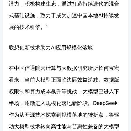
潜力，积极构建生态，通过打造持续迭代的混合
式基础设施，致力于成为加速中国本地AI持续发
展的技术引擎。”
联想创新技术助力AI应用规模化落地
在中国信通院云计算与大数据研究所所长何宝宏
看来，当前大模型正面临边际效益递减、数据版
权限制和算力成本飙升等挑战，大模型已进入下
半场，逐渐进入规模化落地新阶段。DeepSeek
作为从开源技术探索到规模落地的转折点，将驱
动大模型技术转向高性能与普惠性兼备的大模型