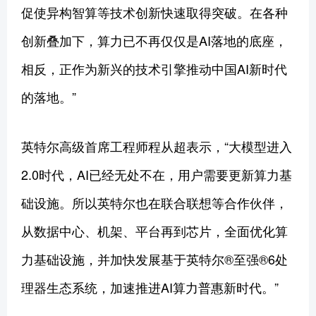
促使异构智算等技术创新快速取得突破。在各种
创新叠加下，算力已不再仅仅是AI落地的底座，
相反，正作为新兴的技术引擎推动中国AI新时代
的落地。”
英特尔高级首席工程师程从超表示，“大模型进入
2.0时代，AI已经无处不在，用户需要更新算力基
础设施。所以英特尔也在联合联想等合作伙伴，
从数据中心、机架、平台再到芯片，全面优化算
力基础设施，并加快发展基于英特尔®至强®6处
理器生态系统，加速推进AI算力普惠新时代。”