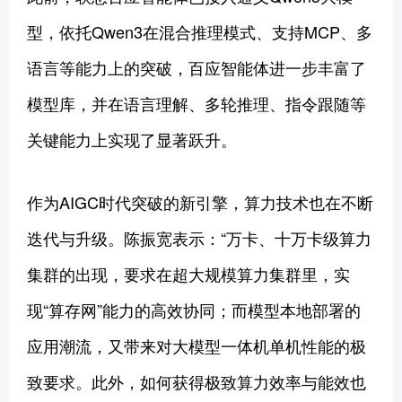
型，依托Qwen3在混合推理模式、支持MCP、多
语言等能力上的突破，百应智能体进一步丰富了
模型库，并在语言理解、多轮推理、指令跟随等
关键能力上实现了显著跃升。
作为AIGC时代突破的新引擎，算力技术也在不断
迭代与升级。陈振宽表示：“万卡、十万卡级算力
集群的出现，要求在超大规模算力集群里，实
现“算存网”能力的高效协同；而模型本地部署的
应用潮流，又带来对大模型一体机单机性能的极
致要求。此外，如何获得极致算力效率与能效也