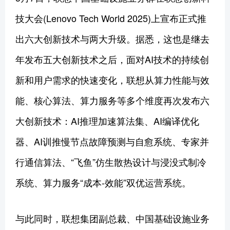
技大会(Lenovo Tech World 2025)上宣布正式推
出六大创新技术与两大升级。据悉，这也是继去
年发布五大创新技术之后，面对AI技术的持续创
新和用户需求的快速变化，联想从算力性能与效
能、核心算法、算力服务等多个维度再次发布六
大创新技术：AI推理加速算法集、AI编译优化
器、AI训推慢节点故障预测与自愈系统、专家并
行通信算法、“飞鱼”仿生散热设计与浸没式制冷
系统、算力服务“成本-效能”双优运营系统。
与此同时，联想集团副总裁、中国基础设施业务