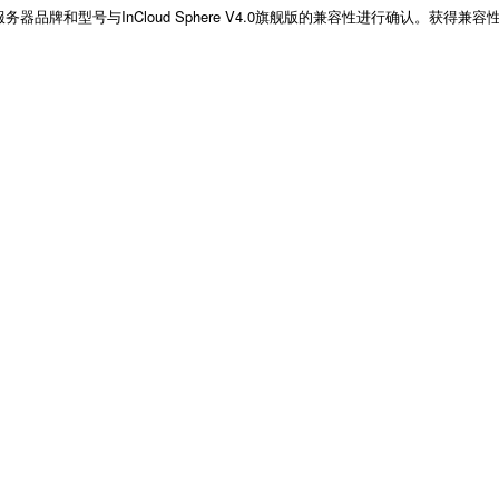
咨询，对自有服务器品牌和型号与InCloud Sphere V4.0旗舰版的兼容性进行确认。获得兼