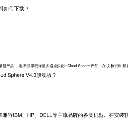
档资料如何下载？
条中点击“最新产品”，选择“浪潮云海服务器虚拟化InCloud Sphere”产品，在“文档资料”模块
 Sphere V4.0旗舰版？
.0旗舰版能够兼容IBM、HP、DELL等主流品牌的各类机型。