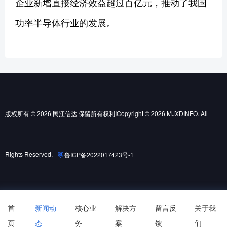
企业新增直接经济效益超过百亿元，推动了我国
功率半导体行业的发展。
版权所有 © 2026 民江信达 保留所有权利ICopyright © 2026 MJXDINFO. All
Rights Reserved. |
|
鲁ICP备2022017423号-1
鲁公网安备37010502001852号
首
新闻动
核心业
解决方
留言反
关于我
页
态
务
案
馈
们