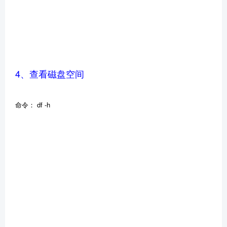
4、查看磁盘空间
命令： df -h