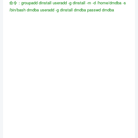
命令：groupadd
dinstall
useradd
-g dinstall -m -d /home/dmdba -s
/bin/bash dmdba
useradd
-g dinstall dmdba
passwd
dmdba