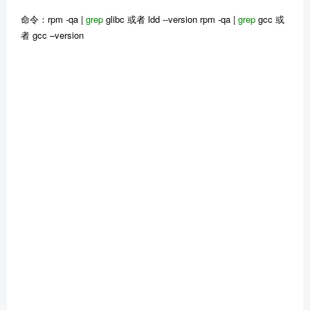
命令：rpm -qa |
grep
glibc 或者 ldd --version rpm -qa |
grep
gcc 或
者 gcc –version