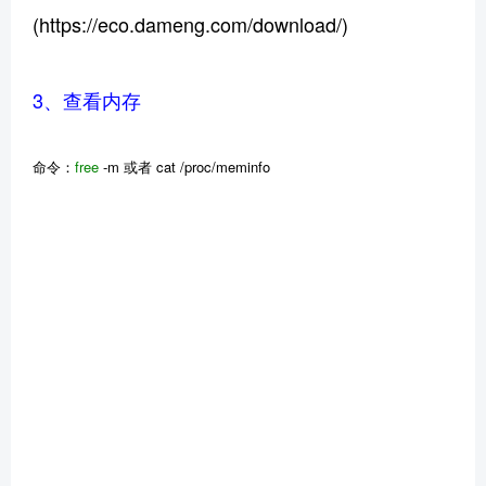
(https://eco.dameng.com/download/)
3、查看内存
命令：
free
-m 或者 cat /proc/meminfo