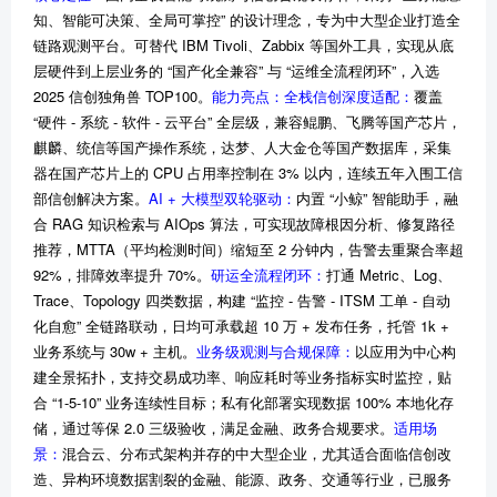
知、智能可决策、全局可掌控” 的设计理念，专为中大型企业打造全
链路观测平台。可替代 IBM Tivoli、Zabbix 等国外工具，实现从底
层硬件到上层业务的 “国产化全兼容” 与 “运维全流程闭环”，入选
2025 信创独角兽 TOP100。
能力亮点：
全栈信创深度适配：
覆盖
“硬件 - 系统 - 软件 - 云平台” 全层级，兼容鲲鹏、飞腾等国产芯片，
麒麟、统信等国产操作系统，达梦、人大金仓等国产数据库，采集
器在国产芯片上的 CPU 占用率控制在 3% 以内，连续五年入围工信
部信创解决方案。
AI + 大模型双轮驱动：
内置 “小鲸” 智能助手，融
合 RAG 知识检索与 AIOps 算法，可实现故障根因分析、修复路径
推荐，MTTA（平均检测时间）缩短至 2 分钟内，告警去重聚合率超
92%，排障效率提升 70%。
研运全流程闭环：
打通 Metric、Log、
Trace、Topology 四类数据，构建 “监控 - 告警 - ITSM 工单 - 自动
化自愈” 全链路联动，日均可承载超 10 万 + 发布任务，托管 1k +
业务系统与 30w + 主机。
业务级观测与合规保障：
以应用为中心构
建全景拓扑，支持交易成功率、响应耗时等业务指标实时监控，贴
合 “1-5-10” 业务连续性目标；私有化部署实现数据 100% 本地化存
储，通过等保 2.0 三级验收，满足金融、政务合规要求。
适用场
景：
混合云、分布式架构并存的中大型企业，尤其适合面临信创改
造、异构环境数据割裂的金融、能源、政务、交通等行业，已服务