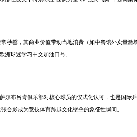
秒罄，其商业价值带动当地消费（如中餐馆外卖量激增
动欧洲球迷学习中文加油口号。
尔布吕肯俱乐部对核心球员的仪式化认可，也是国际乒坛
这张合影成为竞技体育跨越文化壁垒的象征性瞬间。