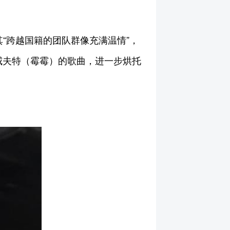
跨越国籍的团队群像充满温情”，
威夫特（霉霉）的歌曲，进一步烘托