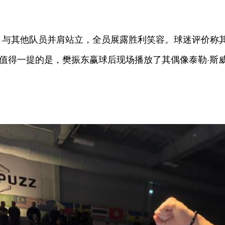
其他队员并肩站立，全员展露胜利笑容。球迷评价称其“
。值得一提的是，樊振东赢球后现场播放了其偶像泰勒·斯