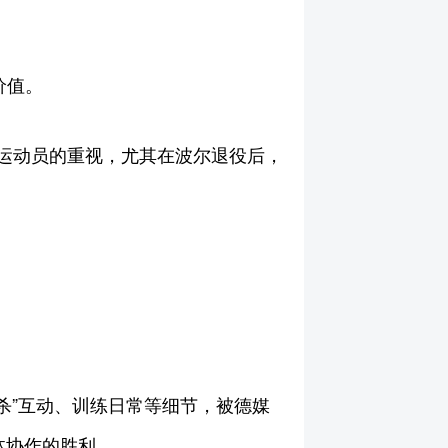
价值。
运动员的重视，尤其在波尔退役后，
”互动、训练日常等细节，被德媒
体协作的胜利。