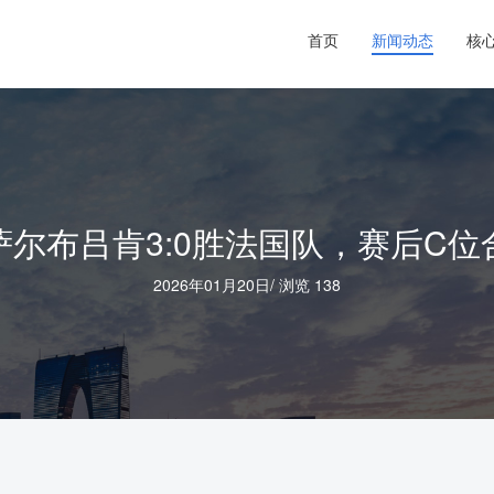
首页
新闻动态
核
萨尔布吕肯3:0胜法国队，赛后C位
2026年01月20日
/
浏览 138