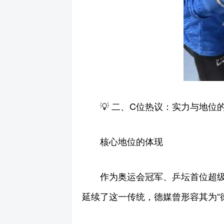
💡 二、C位热议：实力与地位
核心地位的体现
作为奥运会冠军、乒坛首位超级金
延续了这一传统，德媒曾形容其为“