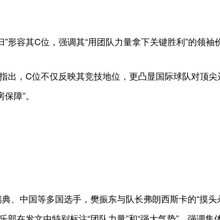
形容其C位，强调其“用团队力量拿下关键胜利”的领袖
指出，C位不仅反映其竞技地位，更凸显国际球队对顶尖
房保障”。
、中国等多国选手，樊振东与队长弗朗西斯卡的“摸头杀
乐部在发文中特别标注“团队力量”和“强大气势”，强调集