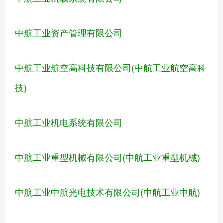
中航工业资产管理有限公司
中航工业航空高科技有限公司(中航工业航空高科
技)
中航工业机电系统有限公司
中航工业重型机械有限公司(中航工业重型机械)
中航工业中航光电技术有限公司(中航工业中航)