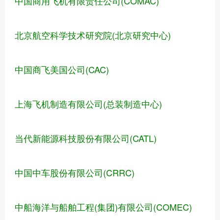
中国商用飞机有限责任公司(COMAC)
北京航空科学技术研究院(北京研究中心)
中国商飞美国公司(CAC)
上海飞机制造有限公司(总装制造中心)
当代新能源科技股份有限公司(CATL)
中国中车股份有限公司(CRRC)
中船海洋与船舶工程(集团)有限公司(COMEC)