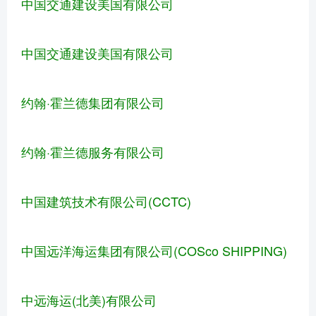
中国交通建设美国有限公司
中国交通建设美国有限公司
约翰·霍兰德集团有限公司
约翰·霍兰德服务有限公司
中国建筑技术有限公司(CCTC)
中国远洋海运集团有限公司(COSco SHIPPING)
中远海运(北美)有限公司