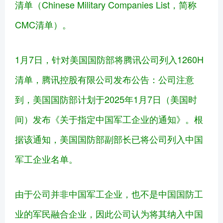
清单（Chinese Military Companies List，简称
CMC清单）。
1月7日，针对美国国防部将腾讯公司列入1260H
清单，腾讯控股有限公司发布公告：公司注意
到，美国国防部计划于2025年1月7日（美国时
间）发布《关于指定中国军工企业的通知》。根
据该通知，美国国防部副部长已将公司列入中国
军工企业名单。
由于公司并非中国军工企业，也不是中国国防工
业的军民融合企业，
因此公司认为将其纳入中国