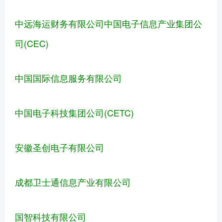
中远海运财务有限公司中国电子信息产业集团公
司(CEC)
中国国际信息服务有限公司
中国电子科技集团公司(CETC)
安徽圣创电子有限公司
成都卫士通信息产业有限公司
国智科技有限公司