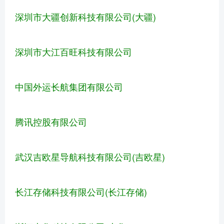
深圳市大疆创新科技有限公司(大疆)
深圳市大江百旺科技有限公司
中国外运长航集团有限公司
腾讯控股有限公司
武汉吉欧星导航科技有限公司(吉欧星)
长江存储科技有限公司(长江存储)