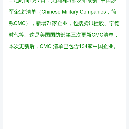
军企业”清单（Chinese Military Companies，简
称CMC），新增71家企业，包括腾讯控股、宁德
时代等。这是美国国防部第三次更新CMC清单，
本次更新后，CMC 清单已包含134家中国企业。