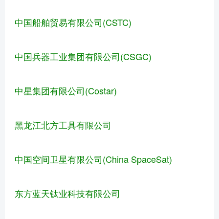
中国船舶贸易有限公司(CSTC)
中国兵器工业集团有限公司(CSGC)
中星集团有限公司(Costar)
黑龙江北方工具有限公司
中国空间卫星有限公司(China SpaceSat)
东方蓝天钛业科技有限公司