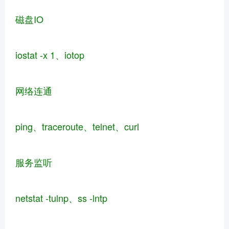
磁盘IO
iostat -x 1、iotop
网络连通
ping、traceroute、telnet、curl
服务监听
netstat -tulnp、ss -lntp