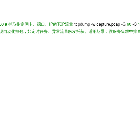
100
# 抓取指定网卡、端口、IP的TCP流量
tcpdump -w capture.pcap -G
60
-C
n 脚本实现自动化抓包，如定时任务、异常流量触发捕获。
适用场景
：微服务集群中排查