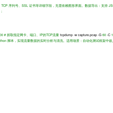
头、TCP 序列号、SSL 证书等详细字段，无需依赖图形界面。
数据导出
：支持 JS
如：
100
# 抓取指定网卡、端口、IP的TCP流量
tcpdump -w capture.pcap -G
60
-C
thon 脚本，实现流量数据的实时分析与清洗。
适用场景
：自动化测试框架中嵌
器