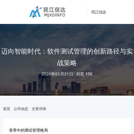
民江信达
迈向智能时代：软件测试管理的创新路径与实
战策略
2026年01月21日
/
浏览 136
首页
公司动态
文章详情
变革中的测试管理格局