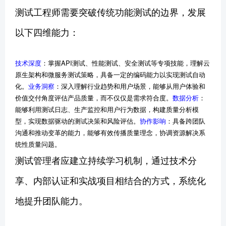
测试工程师需要突破传统功能测试的边界，发展
以下四维能力：
技术深度
：掌握API测试、性能测试、安全测试等专项技能，理解云
原生架构和微服务测试策略，具备一定的编码能力以实现测试自动
化。
业务洞察
：深入理解行业趋势和用户场景，能够从用户体验和
价值交付角度评估产品质量，而不仅仅是需求符合度。
数据分析
：
能够利用测试日志、生产监控和用户行为数据，构建质量分析模
型，实现数据驱动的测试决策和风险评估。
协作影响
：具备跨团队
沟通和推动变革的能力，能够有效传播质量理念，协调资源解决系
统性质量问题。
测试管理者应建立持续学习机制，通过技术分
享、内部认证和实战项目相结合的方式，系统化
地提升团队能力。