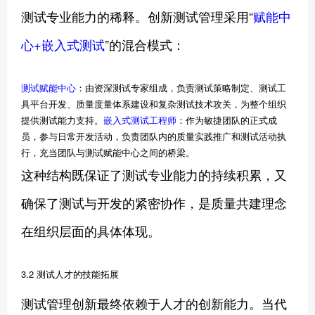
测试专业能力的稀释。创新测试管理采用“
赋能中
心+嵌入式测试
”的混合模式：
测试赋能中心
：由资深测试专家组成，负责测试策略制定、测试工
具平台开发、质量度量体系建设和复杂测试技术攻关，为整个组织
提供测试能力支持。
嵌入式测试工程师
：作为敏捷团队的正式成
员，参与日常开发活动，负责团队内的质量实践推广和测试活动执
行，充当团队与测试赋能中心之间的桥梁。
这种结构既保证了测试专业能力的持续积累，又
确保了测试与开发的紧密协作，是质量共建理念
在组织层面的具体体现。
3.2 测试人才的技能拓展
测试管理创新最终依赖于人才的创新能力。当代