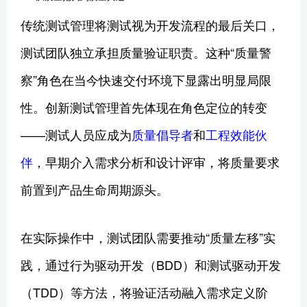
传统测试管理将测试视为开发流程的最后关口，
测试团队独立承担质量验证职责。这种“质量警
察”角色在当今快速交付环境下显露出明显局限
性。创新测试管理首先体现在角色定位的转变
——测试人员应成为
质量倡导者
和
工程效能伙
伴
，早期介入需求分析和设计评审，将质量要求
前置到产品生命周期源头。
在实际操作中，测试团队需要推动“质量左移”实
践，通过行为驱动开发（BDD）和测试驱动开发
（TDD）等方法，将验证活动融入需求定义阶