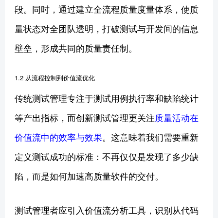
段。同时，通过建立全流程质量度量体系，使质
量状态对全团队透明，打破测试与开发间的信息
壁垒，形成共同的质量责任制。
1.2 从流程控制到价值流优化
传统测试管理专注于测试用例执行率和缺陷统计
等产出指标，而创新测试管理更关注
质量活动在
价值流中的效率与效果
。这意味着我们需要重新
定义测试成功的标准：不再仅仅是发现了多少缺
陷，而是如何加速高质量软件的交付。
测试管理者应引入价值流分析工具，识别从代码