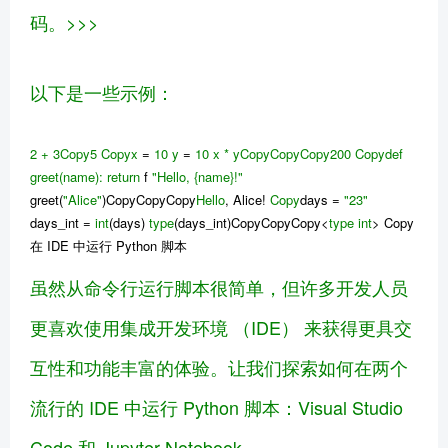
码。>>>
以下是一些示例：
2
+ 3Copy
5
Copy
x
=
10
y
=
10
x
* yCopyCopyCopy
200
Copy
def
greet
(name)
:
return
f
"Hello, {name}!"
greet(
"Alice"
)CopyCopyCopy
Hello
, Alice!
Copy
days =
"23"
days_int =
int
(days)
type
(days_int)CopyCopyCopy<
type
int
> Copy
在 IDE 中运行 Python 脚本
虽然从命令行运行脚本很简单，但许多开发人员
更喜欢使用集成开发环境 （IDE） 来获得更具交
互性和功能丰富的体验。让我们探索如何在两个
流行的 IDE 中运行 Python 脚本：Visual Studio
Code 和 Jupyter Notebook。