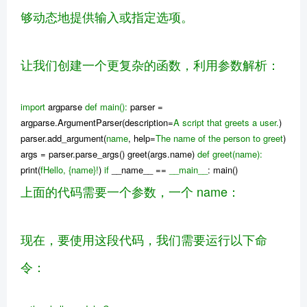
够动态地提供输入或指定选项。
让我们创建一个更复杂的函数，利用参数解析：
import
argparse
def
main
()
:
parser =
argparse.ArgumentParser(description=
A script that greets a user.
)
parser.add_argument(
name
, help=
The name of the person to greet
)
args = parser.parse_args() greet(args.name)
def
greet
(name)
:
print(
fHello,
{name}
!
)
if
__name__ ==
__main__
: main()
上面的代码需要一个参数，一个 name：
现在，要使用这段代码，我们需要运行以下命
令：