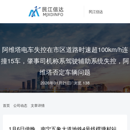
民江信达
阿维塔电车失控在市区道路时速超100km/h连
撞15车，肇事司机称系驾驶辅助系统失控，阿
维塔否定车辆问题
2026年01月21日
/
浏览 138
首页
公司动态
文章详情
1月6日傍晚，南宁五象大道地铁4号线楞塘村站