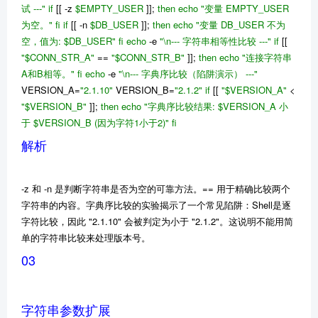
试 ---"
if
[[ -z
$EMPTY_USER
]];
then
echo
"变量 EMPTY_USER
为空。"
fi
if
[[ -n
$DB_USER
]];
then
echo
"变量 DB_USER 不为
空，值为:
$DB_USER
"
fi
echo
-e
"\n--- 字符串相等性比较 ---"
if
[[
"
$CONN_STR_A
"
==
"
$CONN_STR_B
"
]];
then
echo
"连接字符串
A和B相等。"
fi
echo
-e
"\n--- 字典序比较（陷阱演示） ---"
VERSION_A=
"2.1.10"
VERSION_B=
"2.1.2"
if
[[
"
$VERSION_A
"
<
"
$VERSION_B
"
]];
then
echo
"字典序比较结果:
$VERSION_A
小
于
$VERSION_B
(因为字符1小于2)"
fi
解析
-z 和 -n 是判断字符串是否为空的可靠方法。== 用于精确比较两个
字符串的内容。字典序比较的实验揭示了一个常见陷阱：Shell是逐
字符比较，因此 "2.1.10" 会被判定为小于 "2.1.2"。这说明不能用简
单的字符串比较来处理版本号。
03
字符串参数扩展