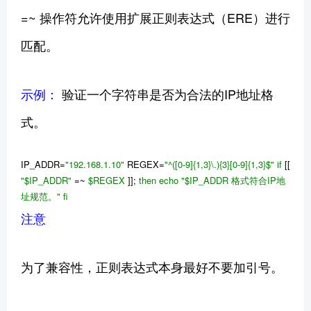
=~ 操作符允许使用扩展正则表达式（ERE）进行
匹配。
示例：
验证一个字符串是否为合法的IP地址格
式。
IP_ADDR=
"192.168.1.10"
REGEX=
"^([0-9]{1,3}\.){3}[0-9]{1,3}$"
if
[[
"
$IP_ADDR
"
=~
$REGEX
]];
then
echo
"
$IP_ADDR
格式符合IP地
址规范。"
fi
注意
为了兼容性，正则表达式本身最好不要加引号。