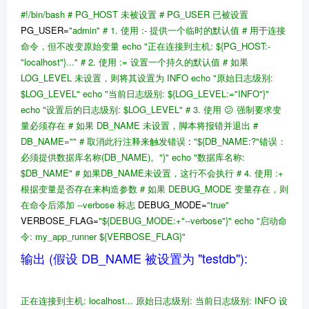
#!/bin/bash
# PG_HOST 未被设置
# PG_USER 已被设置
PG_USER=
"admin"
# 1. 使用 :- 提供一个临时的默认值
# 用于连接
命令，但不改变原始变量
echo
"正在连接到主机:
${PG_HOST:-
"localhost"}
..."
# 2. 使用 := 设置一个持久的默认值
# 如果
LOG_LEVEL 未设置，则将其设置为 INFO
echo
"原始日志级别:
$LOG_LEVEL
"
echo
"当前日志级别:
${LOG_LEVEL:="INFO"}
"
echo
"设置后的日志级别:
$LOG_LEVEL
"
# 3. 使用 😕 强制要求变
量必须存在
# 如果 DB_NAME 未设置，脚本将报错并退出
#
DB_NAME="" # 取消此行注释来触发错误
:
"
${DB_NAME:?"错误：
必须提供数据库名称(DB_NAME)。"}
"
echo
"数据库名称:
$DB_NAME
"
# 如果DB_NAME未设置，这行不会执行
# 4. 使用 :+
根据变量是否存在来构造参数
# 如果 DEBUG_MODE 变量存在，则
在命令后添加 --verbose 标志
DEBUG_MODE=
"true"
VERBOSE_FLAG=
"
${DEBUG_MODE:+"--verbose"}
"
echo
"启动命
令: my_app_runner
${VERBOSE_FLAG}
"
输出 (假设 DB_NAME 被设置为 "testdb"):
正在连接到主机: localhost...
原始日志级别:
当前日志级别: INFO
设