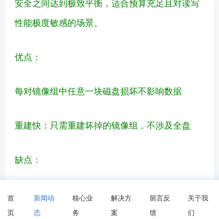
安全之间达到极致平衡，适合预算充足且对读写
性能极度敏感的场景。
优点：
每对镜像组中任意一块磁盘损坏不影响数据
重建快：只需重建坏掉的镜像组，不涉及全盘
缺点：
•存储效率低：只能利用一半容量（50%）
首
新闻动
核心业
解决方
留言反
关于我
页
态
务
案
馈
们