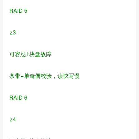
RAID 5
≥3
可容忍1块盘故障
条带+单奇偶校验，读快写慢
RAID 6
≥4