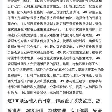
云资源使用成本。 38. 监控云资源性能：监控云资源的性能指标和
运行状态，及时发现并处理异常情况。 39. 管理云安全：配置云安
全组、防火墙等安全措施，确保云资源的安全访问。 40. 评估云服
务商：定期评估云服务商的服务质量和性价比，选择合适的云服务
商合作。 41. 管理灾难恢复计划：制定和完善灾难恢复计划，确保
在灾难发生时能够迅速恢复业务运行。 42. 执行灾难恢复演练：定
期进行灾难恢复演练，验证灾难恢复计划的可行性和有效性。 43.
管理备份介质：管理备份介质的存放、使用和销毁过程，确保备份
数据的安全性和合规性。 44. 评估灾难恢复能力：评估灾难恢复能
力是否满足业务需求和合规要求。 45. 优化灾难恢复流程：根据实
际需求和技术发展，不断优化灾难恢复流程和提高恢复效率。 46.
管理运维团队：负责运维团队的招聘、培训、考核和激励等工作。
47. 制定运维规范：制定运维工作的标准和规范，提高运维工作的质
量和效率。 48. 推广运维文化：推广运维文化理念和方法论，提高
团队对运维工作的认识和重视程度。 49. 参与社区建设：积极参与
运维社区的建设和交流活动，分享经验和知识，提高个人和团队的
影响力。 50. 随时准备背锅：出故障了随时准备背锅。
这100条运维人员日常工作涵盖了系统监控、故
障排查、网络管理、存储管理、应用部署、安全