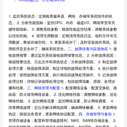
1. 监控系统状态：定期检查服务器、网络、存储等系统组件的状
态。 2. 分析性能指标：监控CPU、内存、磁盘I/O、网络带宽等关
键性能指标。 3. 调整系统参数：根据性能监控结果，调整系统参数
以优化性能。 4. 清理无用数据：定期清理系统日志、临时文件等无
用数据，释放存储空间。 5. 更新系统补丁：及时安装操作系统、应
用程序及安全补丁，确保系统安全。
二、故障排查与应
急响应
1. 接
收故障报警：通过监控系统接收故障报警信息。 2. 分析故障原因：
根据报警信息、日志文件和系统状态，分析故障原因。 3. 制定故障
处理方案：根据故障原因，制定详细的故障处理方案。 4. 执行故障
处理：按照故障处理方案，执行相应的故障处理操作。 5. 记录故障
处理过程：详细记录故障处理过程，包括故障现象、原因、处理步
骤和结果。
三、网络管理与配置
1. 配置网络设备：配置交换机、路
由器、防火墙等网络设备。 2. 优化网络性能：调整网络参数，优化
网络性能。 3. 监控网络流量：监控网络流量，防止网络拥塞。 4.
排查网络故障：定位并解决网络故障，确保网络畅通。 5. 更新网络
协议：根据业务需求，更新网络协议配置。
四、存储管理与备份
1.
管理存储设备：配置和管理磁盘阵列、NAS、SAN等存储设备。 2.
监控存储性能：监控存储设备的性能指标，如IOPS、吞吐量等。 3.