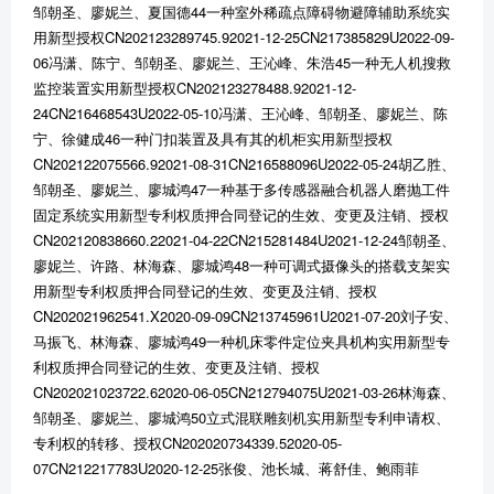
邹朝圣、廖妮兰、夏国德44一种室外稀疏点障碍物避障辅助系统实
用新型授权CN202123289745.92021-12-25CN217385829U2022-09-
06冯潇、陈宁、邹朝圣、廖妮兰、王沁峰、朱浩45一种无人机搜救
监控装置实用新型授权CN202123278488.92021-12-
24CN216468543U2022-05-10冯潇、王沁峰、邹朝圣、廖妮兰、陈
宁、徐健成46一种门扣装置及具有其的机柜实用新型授权
CN202122075566.92021-08-31CN216588096U2022-05-24胡乙胜、
邹朝圣、廖妮兰、廖城鸿47一种基于多传感器融合机器人磨抛工件
固定系统实用新型专利权质押合同登记的生效、变更及注销、授权
CN202120838660.22021-04-22CN215281484U2021-12-24邹朝圣、
廖妮兰、许路、林海森、廖城鸿48一种可调式摄像头的搭载支架实
用新型专利权质押合同登记的生效、变更及注销、授权
CN202021962541.X2020-09-09CN213745961U2021-07-20刘子安、
马振飞、林海森、廖城鸿49一种机床零件定位夹具机构实用新型专
利权质押合同登记的生效、变更及注销、授权
CN202021023722.62020-06-05CN212794075U2021-03-26林海森、
邹朝圣、廖妮兰、廖城鸿50立式混联雕刻机实用新型专利申请权、
专利权的转移、授权CN202020734339.52020-05-
07CN212217783U2020-12-25张俊、池长城、蒋舒佳、鲍雨菲