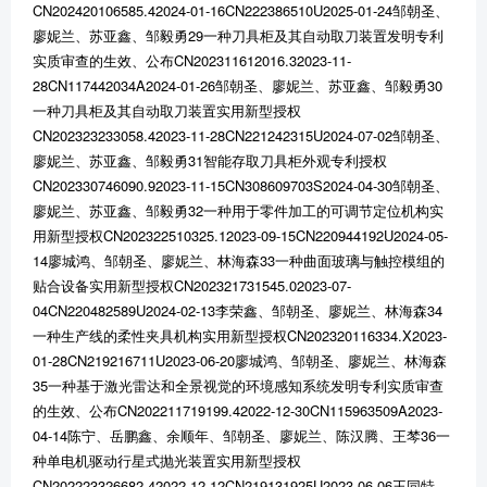
CN202420106585.42024-01-16CN222386510U2025-01-24邹朝圣、
廖妮兰、苏亚鑫、邹毅勇29一种刀具柜及其自动取刀装置发明专利
实质审查的生效、公布CN202311612016.32023-11-
28CN117442034A2024-01-26邹朝圣、廖妮兰、苏亚鑫、邹毅勇30
一种刀具柜及其自动取刀装置实用新型授权
CN202323233058.42023-11-28CN221242315U2024-07-02邹朝圣、
廖妮兰、苏亚鑫、邹毅勇31智能存取刀具柜外观专利授权
CN202330746090.92023-11-15CN308609703S2024-04-30邹朝圣、
廖妮兰、苏亚鑫、邹毅勇32一种用于零件加工的可调节定位机构实
用新型授权CN202322510325.12023-09-15CN220944192U2024-05-
14廖城鸿、邹朝圣、廖妮兰、林海森33一种曲面玻璃与触控模组的
贴合设备实用新型授权CN202321731545.02023-07-
04CN220482589U2024-02-13李荣鑫、邹朝圣、廖妮兰、林海森34
一种生产线的柔性夹具机构实用新型授权CN202320116334.X2023-
01-28CN219216711U2023-06-20廖城鸿、邹朝圣、廖妮兰、林海森
35一种基于激光雷达和全景视觉的环境感知系统发明专利实质审查
的生效、公布CN202211719199.42022-12-30CN115963509A2023-
04-14陈宁、岳鹏鑫、余顺年、邹朝圣、廖妮兰、陈汉腾、王棽36一
种单电机驱动行星式抛光装置实用新型授权
CN202223326682.42022-12-12CN219131925U2023-06-06王同特、