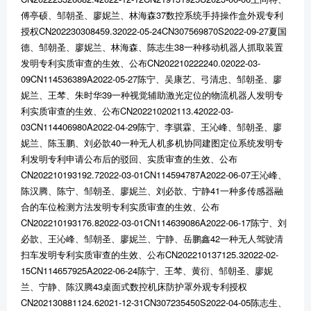
傅亭硕、邹朝圣、廖妮兰、林海森37数控系统手持操作盒外观专利
授权CN202230308459.32022-05-24CN307569870S2022-09-27夏国
德、邹朝圣、廖妮兰、林海森、陈志生38一种移动机器人抓取装置
发明专利实质审查的生效、公布CN202210222240.02022-03-
09CN114536389A2022-05-27陈宁、吴康艺、弓清忠、邹朝圣、廖
妮兰、王棽、朱时华39一种视觉辅助激光定位的物流机器人发明专
利实质审查的生效、公布CN202210202113.42022-03-
03CN114406980A2022-04-29陈宁、李骐霖、王沁峰、邹朝圣、廖
妮兰、陈玉鹏、刘必歆40一种无人机多机协同建图定位系统发明专
利发明专利申请公布后的驳回、实质审查的生效、公布
CN202210193192.72022-03-01CN114594787A2022-06-07王沁峰、
陈汉腾、陈宁、邹朝圣、廖妮兰、刘必歆、宁静41一种多传感器融
合的车位检测方法发明专利实质审查的生效、公布
CN202210193176.82022-03-01CN114639086A2022-06-17陈宁、刘
必歆、王沁峰、邹朝圣、廖妮兰、宁静、岳鹏鑫42一种无人驾驶清
扫车发明专利实质审查的生效、公布CN202210137125.32022-02-
15CN114657925A2022-06-24陈宁、王棽、黄衍、邹朝圣、廖妮
兰、宁静、陈汉腾43桌面式数控机床防护罩外观专利授权
CN202130881124.62021-12-31CN307235450S2022-04-05陈志生、