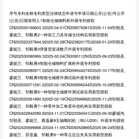
序号专利名称专利类型法律状态申请号申请日期公开(公告)号公开
(公告)日期发明人1智能仓储物料柜外观专利授权
CN202530169603.32025-04-01CN309579381S2025-11-04邹朝圣、
廖妮兰、邹毅勇2一种加工刀具存储仓结构实用新型授权
CN202520337844.92025-02-28CN223820175U2026-01-23邹朝圣、
廖妮兰、邹毅勇3弹簧货道读数尺外观专利授权
CN202530080969.32025-02-24CN309511250S2025-09-23邹朝圣、
廖妮兰、邹毅勇4智能仓储物料扩展柜外观专利授权
CN202530080971.02025-02-24CN309544374S2025-10-17邹朝圣、
廖妮兰、邹毅勇5智能仓储硬件测试箱外观专利授权
CN202530071291.22025-02-19CN309566244S2025-10-28邹朝圣、
廖妮兰、邹毅勇6一种智能仓储硬件测试箱实用新型授权
CN202520261890.52025-02-19CN223596892U2025-11-25邹朝圣、
廖妮兰、邹毅勇7一种零件加工角度补偿机构实用新型授权
CN202422842089.82024-11-21CN223394341U2025-09-30廖城鸿、
邹朝圣、廖妮兰、蔡嘉豪8五轴雕刻机（WJ-U200）外观专利授权
CN202430699968.22024-11-05CN309352866S2025-06-24邹朝圣、
廖妮兰、苏亚鑫、邹毅勇9一种零点定位夹具实用新型授权